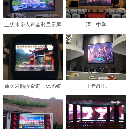
上犹水乡人家全彩显示屏
潭口中学
通天岩触摸查询一体系统
王者战吧