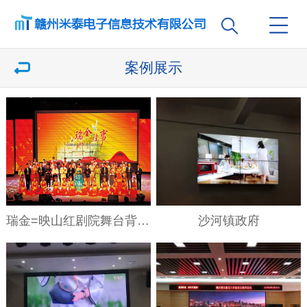
案例展示
瑞金=映山红剧院舞台背景P10全彩
沙河镇政府