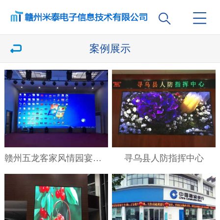
案例展示
赣州五龙客家风情园宴会厅
寻乌县人防指挥中心