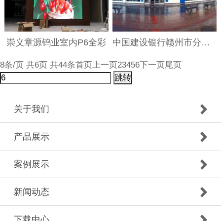
崇义章源钨业室内P6全彩
中国建设银行赣州市分行18县网点
8条/页 共6页 共44条
首页
上一页
2
3
4
5
6
下一页
尾页
跳转
关于我们
产品展示
案例展示
新闻动态
下载中心