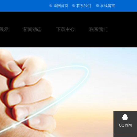
※
返回首页
※
联系我们
※
在线留言
展示
新闻动态
下载中心
联系我们
QQ咨询