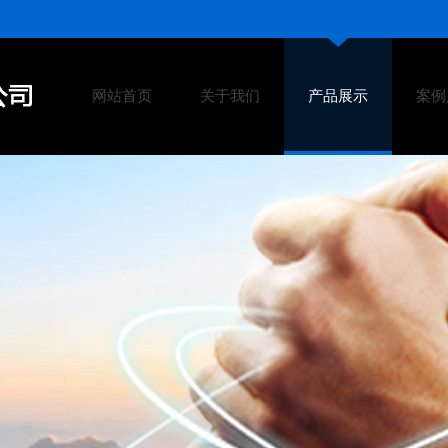
网站首页
关于我们
产品展示
案例