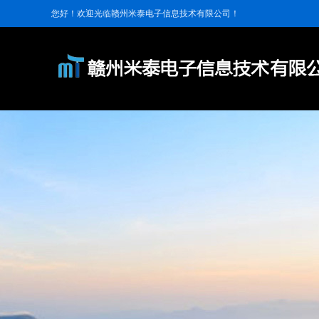
您好！欢迎光临赣州米泰电子信息技术有限公司！