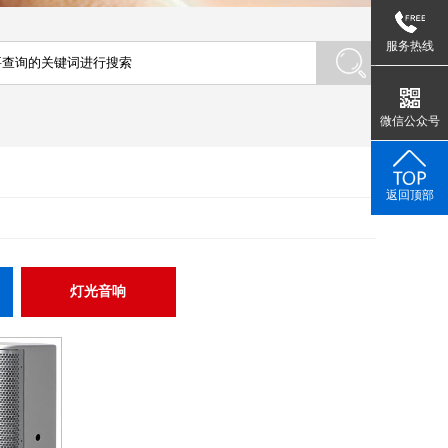
服务热线
微信公众号
返回顶部
灯光音响
灯光音响