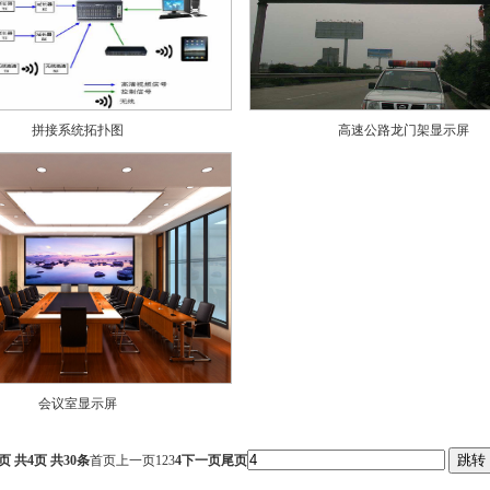
拼接系统拓扑图
高速公路龙门架显示屏
会议室显示屏
跳转
/页 共4页 共30条
首页
上一页
1
2
3
4
下一页
尾页