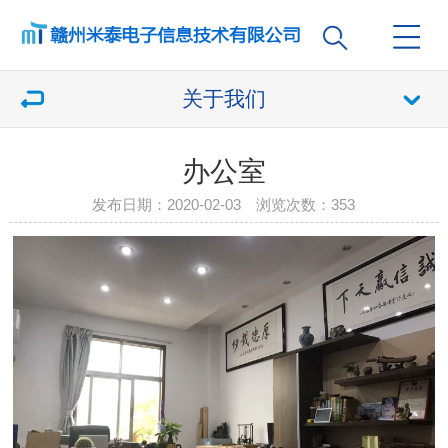
关于我们
办公室
发布日期：2020-02-03 浏览次数：
353